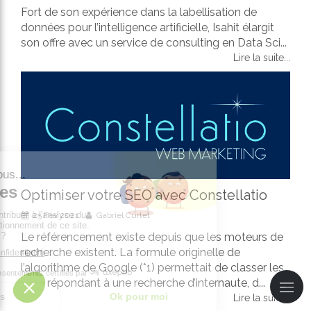
Fort de son expérience dans la labellisation de
données pour l’intelligence artificielle, Isahit élargit
son offre avec un service de consulting en Data Sci...
Lire la suite...
Optimiser votre SEO avec Constellatio
25 Fév 2021
Gabriel Curtet
Le référencement existe depuis que les moteurs de
recherche existent. La formule originelle de
l’algorithme de Google (*1) permettait de classer les
sites répondant à une recherche d’internaute, d...
Lire la suite...