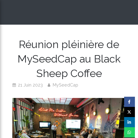
Réunion pléinière de
MySeedCap au Black
Sheep Coffee
21 Juin 2023
MySeedCap