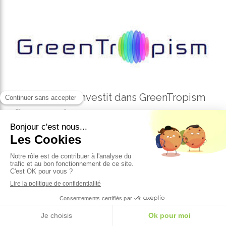
My SeedCap investit dans GreenTropism
20 Juil 2017
Philippe Julien-Laferrière
GreenTropism vient de réaliser une levée de fonds
de 1,2M€ auprès de My SeedCap, IMT Starter, Cèdre
Participations, A Plus Finance, Heptagon Micro
Optics et ses fondateurs.
Cette levée de fonds va ...
Lire la suite...