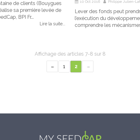
10 Oct 2016
Philippe Julien-Laf
ntaine de clients (Bouygues
réalise sa première levée de
Lever des fonds peut prendr
dCap, BPI Fr...
l’exécution du développement
Lire la suite...
comprendre les mécanismes et
Affichage des articles 7-8 sur 8
1
2