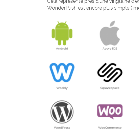
Cela représente près d'une vingtaine d'e
WonderPush est encore plus simple ( mo