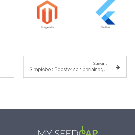
Suivant
Simplébo : Booster son parrainage et générer 60 MQL par mois