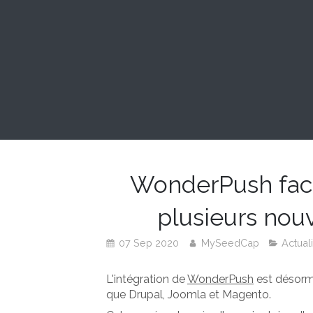
WonderPush facil
plusieurs no
07 Sep 2020
MySeedCap
Actual
L'intégration de
WonderPush
est désorma
que Drupal, Joomla et Magento.