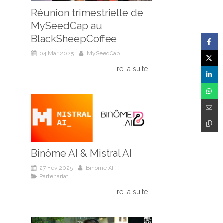
Réunion trimestrielle de
MySeedCap au
BlackSheepCoffee
04 Mar 2025
MySeedCap
Lire la suite...
Binôme AI & Mistral AI
27 Fév 2025
Binôme AI
Partenariat
Lire la suite...