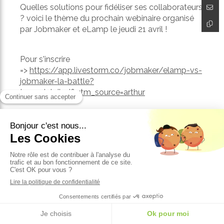
Quelles solutions pour fidéliser ses collaborateurs
? voici le thème du prochain webinaire organisé
par Jobmaker et eLamp le jeudi 21 avril !
Pour s'inscrire
=>
https://app.livestorm.co/jobmaker/elamp-vs-
jobmaker-la-battle?
type=detailed&utm_source=arthur
Précédent
Webinaire HUH Corporate : Organisme de formation, nouvelles contraintes & e-learning
Suivant
Wonderpush continue son développement dans la presse sportive