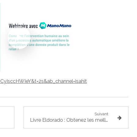
CyIsccHWIeY&t=2s&ab_channel=isahit
Suivant
Livre Eldorado : Obtenez les meilleurs financements pour votre projet