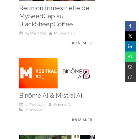
Réunion trimestrielle de
MySeedCap au
BlackSheepCoffee
04 Mar 2025
MySeedCap
Lire la suite...
Binôme AI & Mistral AI
27 Fév 2025
Binôme AI
Partenariat
Lire la suite...