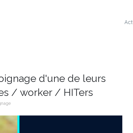
Act
moignage d'une de leurs
es / worker / HITers
gnage