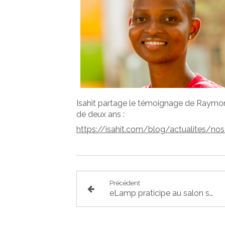
Isahit partage le témoignage de Raymon
de deux ans :
https://isahit.com/blog/actualites/no
Précédent
eLamp praticipe au salon solutions RH du 7 au 9 septembre