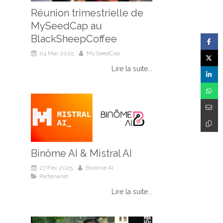
Réunion trimestrielle de
MySeedCap au
BlackSheepCoffee
04 Mar 2025
MySeedCap
Lire la suite...
Binôme AI & Mistral AI
27 Fév 2025
Binôme AI
Partenariat
Lire la suite...