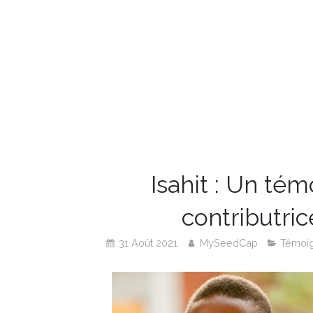
Isahit : Un té
contributric
31 Août 2021
MySeedCap
Témoi